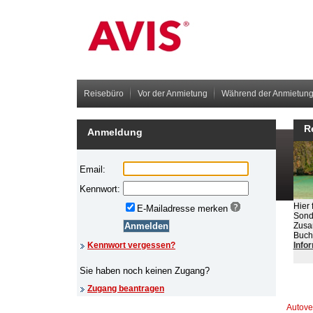
Reisebüro
Vor der Anmietung
Während der Anmietun
R
Anmeldung
Hier 
Sond
Zusa
Buch
Info
Imp
Rec
Autove