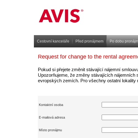
Cestovní kanceláře
Před pronájmem
Po dobu pronáj