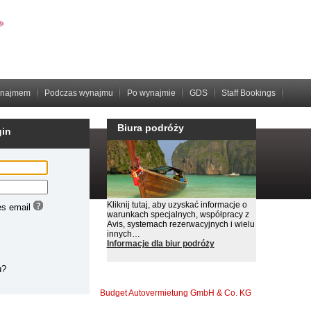
ynajmem
Podczas wynajmu
Po wynajmie
GDS
Staff Bookings
Biura podróży
gin
Kliknij tutaj, aby uzyskać informacje o
warunkach specjalnych, współpracy z
Avis, systemach rezerwacyjnych i wielu
innych…
Informacje dla biur podróży
Informacje o witrynie
Warunki najmu
Budget Autovermietung GmbH & Co. KG