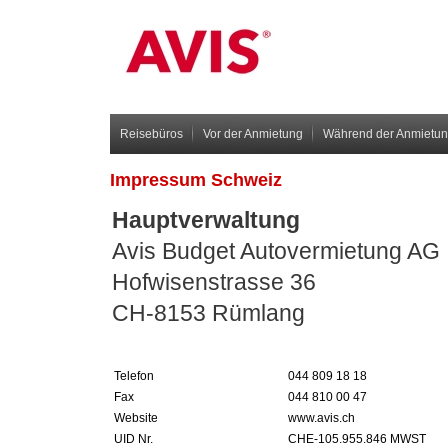
Reisebüros
Vor der Anmietung
Während der Anmietu
Impressum Schweiz
Hauptverwaltung
Avis Budget Autovermietung AG
Hofwisenstrasse 36
CH-8153 Rümlang
Telefon
044 809 18 18
Fax
044 810 00 47
Website
www.avis.ch
UID Nr.
CHE-105.955.846 MWST